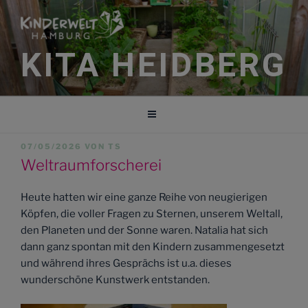
Zum
Inhalt
springen
KITA HEIDBERG
VERÖFFENTLICHT
07/05/2026
VON
TS
AM
Weltraumforscherei
Heute hatten wir eine ganze Reihe von neugierigen
Köpfen, die voller Fragen zu Sternen, unserem Weltall,
den Planeten und der Sonne waren. Natalia hat sich
dann ganz spontan mit den Kindern zusammengesetzt
und während ihres Gesprächs ist u.a. dieses
wunderschöne Kunstwerk entstanden.