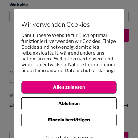
Website
Wir verwenden Cookies
Damit unsere Website für Euch optimal
funktioniert, verwenden wir Cookies. Einige
Cookies sind notwendig, damit alles
reibungslos läuft, während andere uns
helfen, unsere Website zu verbessern und
weiter zu entwickeln. Nähere Informationen
Beitragsnavigation
findet Ihr in unserer Datenschutzerklärung.
Vorheriger
ZURÜCK
Beitrag
Neu: Kita-Übernachtung
Alles zulassen
Nächster
WEITER
Beitrag
Ablehnen
Ein Veranstaltungshinweis aus der Nachbarschaft
Einzeln bestätigen
Suchen
|
Suchen
Datenschutz
Impressum