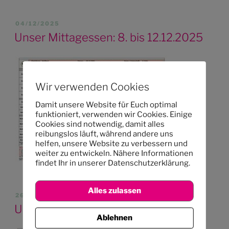
VERÖFFENTLICHT
04/12/2025
AM
Unser Mittagessen: 8. bis 12.12.2025
Wir verwenden Cookies
Damit unsere Website für Euch optimal
funktioniert, verwenden wir Cookies. Einige
Cookies sind notwendig, damit alles
reibungslos läuft, während andere uns
helfen, unsere Website zu verbessern und
weiter zu entwickeln. Nähere Informationen
findet Ihr in unserer Datenschutzerklärung.
Alles zulassen
VERÖFFENTLICHT
26/11/2025
AM
Unser Mittagessen: 1. bis 5.12.2025
Ablehnen