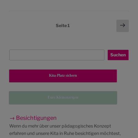
Seitennummerierung
Näch
Seite
1
Seit
der
Beiträge
Suchen
Suchen
Kita-Platz sichern
Eure Kleinanzeigen
→ Besichtigungen
Wenn du mehr über unser pädagogisches Konzept
erfahren und unsere Kita in Ruhe besichtigen möchtest,