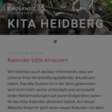
Zum
Inhalt
springen
KITA HEIDBERG
VERÖFFENTLICHT
01/10/2025
VON
TS
AM
Kalender bitte erneuern
Wir möchten euch darüber informieren, dass wir
unseren Kita-Veranstaltungskalender aktualisiert
haben. Das alte System ist in die Jahre gekommen,
wird nicht mehr weiter entwickelt und verursacht
leider Fehlermeldungen auf euren Endgeräten, wenn
ihr den Kita-Kalender abonniert hattet. Auf dieser
Website findet ihr jetzt einen neuen Kalender mit allen