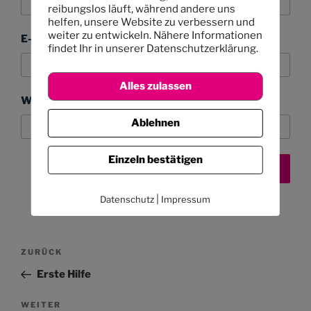
reibungslos läuft, während andere uns
helfen, unsere Website zu verbessern und
weiter zu entwickeln. Nähere Informationen
E-Mail-Adresse
findet Ihr in unserer Datenschutzerklärung.
Alles zulassen
Website
Ablehnen
Einzeln bestätigen
|
Datenschutz
Impressum
Beitragsnavigation
Vorheriger
ZURÜCK
Beitrag
Erste Hilfe
Nächster
WEITER