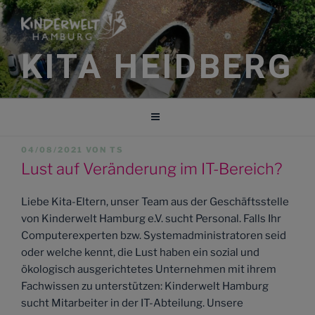
Zum
Inhalt
springen
KITA HEIDBERG
VERÖFFENTLICHT
04/08/2021
VON
TS
AM
Lust auf Veränderung im IT-Bereich?
Liebe Kita-Eltern, unser Team aus der Geschäftsstelle
von Kinderwelt Hamburg e.V. sucht Personal. Falls Ihr
Computerexperten bzw. Systemadministratoren seid
oder welche kennt, die Lust haben ein sozial und
ökologisch ausgerichtetes Unternehmen mit ihrem
Fachwissen zu unterstützen: Kinderwelt Hamburg
sucht Mitarbeiter in der IT-Abteilung. Unsere