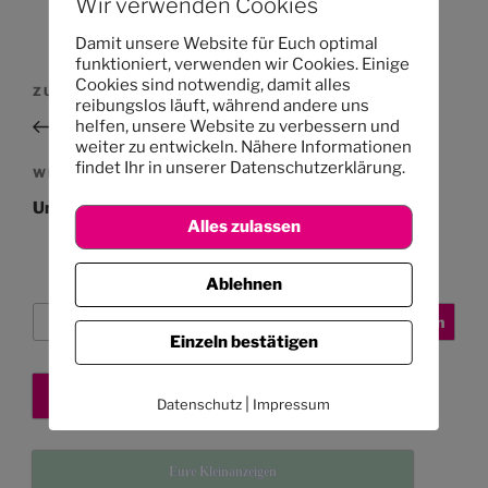
Wir verwenden Cookies
Damit unsere Website für Euch optimal
funktioniert, verwenden wir Cookies. Einige
Beitragsnavigation
Cookies sind notwendig, damit alles
Vorheriger
ZURÜCK
reibungslos läuft, während andere uns
Beitrag
Der Lauftreff startet in der kommenden Woche
helfen, unsere Website zu verbessern und
weiter zu entwickeln. Nähere Informationen
findet Ihr in unserer Datenschutzerklärung.
Nächster
WEITER
Beitrag
Unser Mittagessen: 9. bis 13.8.21
Alles zulassen
Ablehnen
Suchen
Suchen
Einzeln bestätigen
Kita-Platz sichern
|
Datenschutz
Impressum
Eure Kleinanzeigen