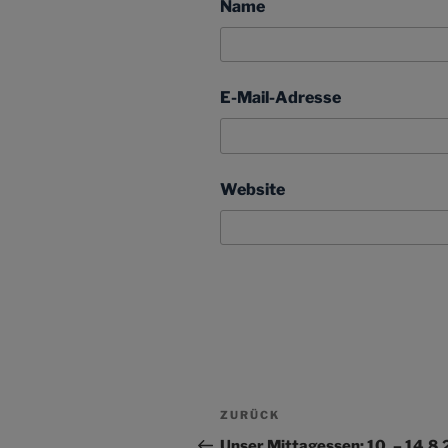
Name
E-Mail-Adresse
Website
Beitragsnavigation
Vorheriger
ZURÜCK
Beitrag
Unser Mittagessen: 10. – 14.8.