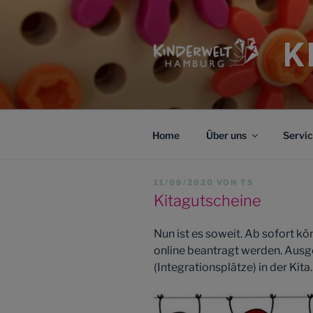
Zum
Inhalt
springen
K
Home
Über uns
Servi
VERÖFFENTLICHT
11/08/2020
VON
TS
AM
Kitagutscheine
Nun ist es soweit. Ab sofort 
online beantragt werden. Ausg
(Integrationsplätze) in der Kita