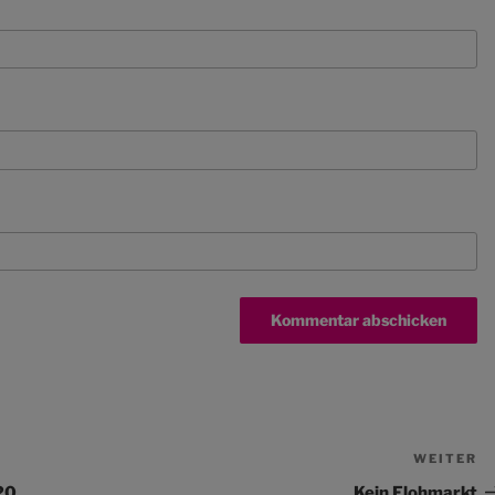
WEITER
N
Be
20
Kein Flohmarkt