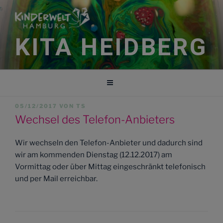
Zum
Inhalt
springen
KITA HEIDBERG
VERÖFFENTLICHT
05/12/2017
VON
TS
AM
Wechsel des Telefon-Anbieters
Wir wechseln den Telefon-Anbieter und dadurch sind
wir am kommenden Dienstag (12.12.2017) am
Vormittag oder über Mittag eingeschränkt telefonisch
und per Mail erreichbar.