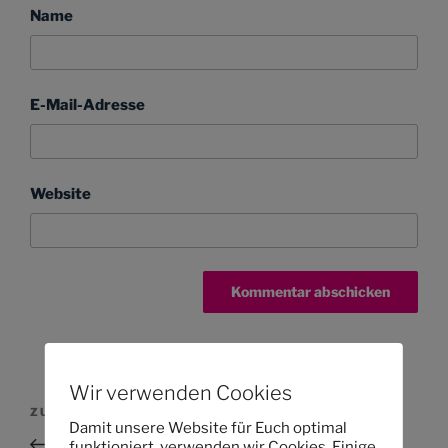
Name
E-Mail-Adresse
Website
Wir verwenden Cookies
Beitragsnavigation
Vorheriger
ZURÜCK
Damit unsere Website für Euch optimal
Beitrag
Weihnachtsfeier & Vorschulelternabend
funktioniert, verwenden wir Cookies. Einige