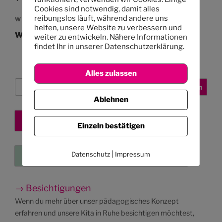
Cookies sind notwendig, damit alles
reibungslos läuft, während andere uns
Nächster
WEITER
helfen, unsere Website zu verbessern und
Beitrag
Wie geht es weiter?
weiter zu entwickeln. Nähere Informationen
findet Ihr in unserer Datenschutzerklärung.
Alles zulassen
Suchen
Suchen
Ablehnen
Kita-Platz sichern
Einzeln bestätigen
|
Datenschutz
Impressum
Eure Kleinanzeigen
→ Besichtigungen
Wenn du mehr über unser pädagogisches Konzept
erfahren und unsere Kita in Ruhe besichtigen möchtest,