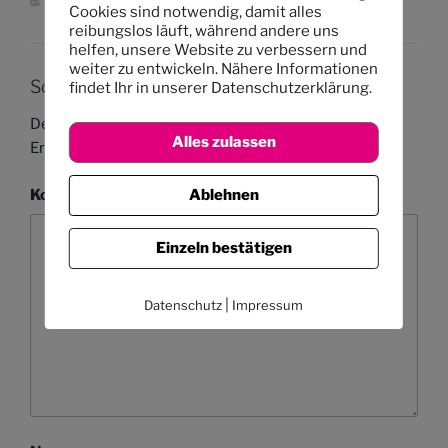
KATEGORIEN
KINDERKUNST
,
KREATIVES
Cookies sind notwendig, damit alles
reibungslos läuft, während andere uns
helfen, unsere Website zu verbessern und
weiter zu entwickeln. Nähere Informationen
Schreibe einen Kommentar
findet Ihr in unserer Datenschutzerklärung.
Deine E-Mail-Adresse wird nicht veröffentlicht.
Alles zulassen
Erforderliche Felder sind mit
*
markiert
Kommentar
*
Ablehnen
Einzeln bestätigen
|
Datenschutz
Impressum