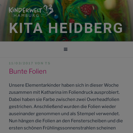
Zum
Inhalt
springen
KITA HEIDBERG
VERÖFFENTLICHT
11/03/2017
VON
TS
AM
Bunte Folien
Unsere Elementarkinder haben sich in dieser Woche
zusammen mit Katharina im Foliendruck ausprobiert.
Dabei haben sie Farbe zwischen zwei Overheadfolien
gestrichen. Anschließend wurden die Folien wieder
auseinander genommen und als Stempel verwendet.
Nun hängen die Folien an den Fensterscheiben und die
ersten schönen Frühlingssonnenstrahlen scheinen