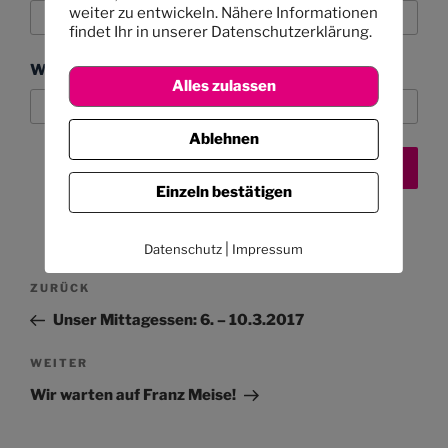
weiter zu entwickeln. Nähere Informationen
findet Ihr in unserer Datenschutzerklärung.
Website
Alles zulassen
Ablehnen
Einzeln bestätigen
|
Datenschutz
Impressum
Beitragsnavigation
Vorheriger
ZURÜCK
Beitrag
Unser Mittagessen: 6. – 10.3.2017
Nächster
WEITER
Beitrag
Wir warten auf Franz Meise!