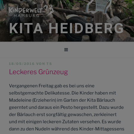
Zum
Inhalt
springen
KITA HEIDBERG
VERÖFFENTLICHT
18/05/2016
VON
TS
AM
Leckeres Grünzeug
Vergangenen Freitag gab es bei uns eine
selbstgemachte Delikatesse. Die Kinder haben mit
Madeleine (Erzieherin) im Garten der Kita Bärlauch
geerntet und daraus ein Pesto hergestellt. Dazu wurde
der Bärlauch erst sorgfältig gewaschen, zerkleinert
und mit einigen leckeren Zutaten versehen. Es wurde
dann zu den Nudeln während des Kinder-Mittagessens