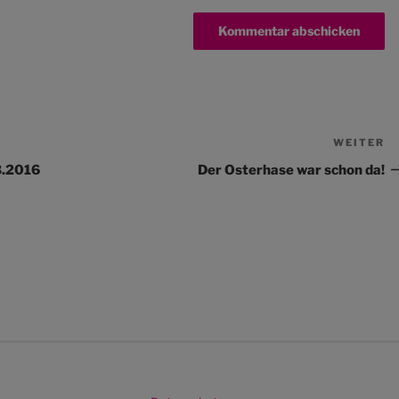
WEITER
N
Be
3.2016
Der Osterhase war schon da!