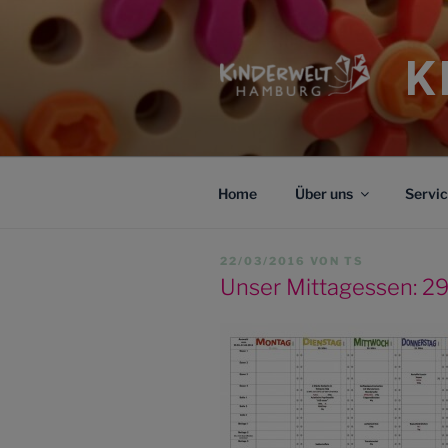
Zum
Inhalt
springen
K
Home
Über uns
Servi
VERÖFFENTLICHT
22/03/2016
VON
TS
AM
Unser Mittagessen: 29.