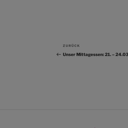
Beitragsnavigation
Vorheriger
ZURÜCK
Beitrag
Unser Mittagessen: 21. – 24.0