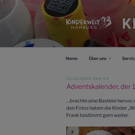
Zum
Inhalt
springen
K
Home
Über uns
Servi
VERÖFFENTLICHT
16/12/2015
VON
TS
AM
Adventskalender, der 1
…brachte eine Bastelei hervor,
den Fotos haben die Kinder „We
Frank bestimmt gern weiter.