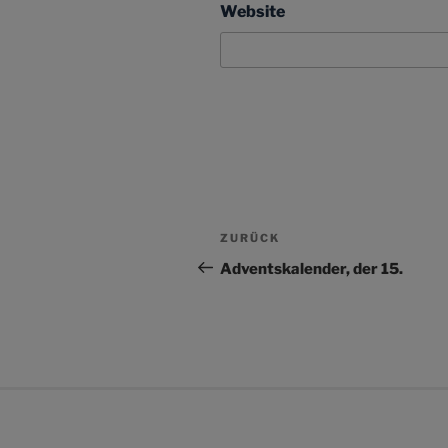
Website
Beitragsnavigation
Vorheriger
ZURÜCK
Beitrag
Adventskalender, der 15.