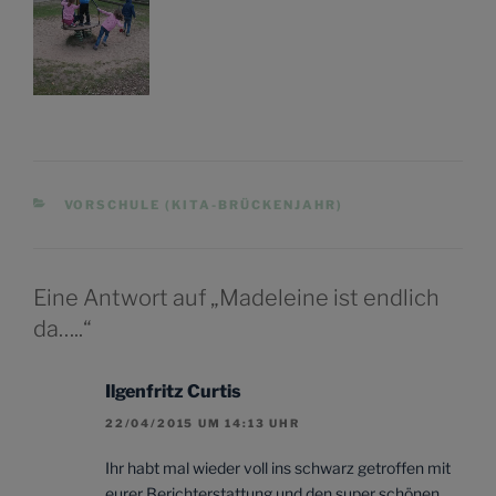
KATEGORIEN
VORSCHULE (KITA-BRÜCKENJAHR)
Eine Antwort auf „Madeleine ist endlich
da…..“
Ilgenfritz Curtis
22/04/2015 UM 14:13 UHR
Ihr habt mal wieder voll ins schwarz getroffen mit
eurer Berichterstattung und den super schönen