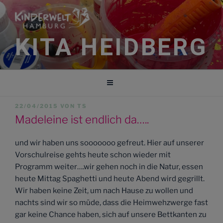
Zum
Inhalt
springen
KITA HEIDBERG
VERÖFFENTLICHT
22/04/2015
VON
TS
AM
Madeleine ist endlich da…..
und wir haben uns sooooooo gefreut. Hier auf unserer
Vorschulreise gehts heute schon wieder mit
Programm weiter….wir gehen noch in die Natur, essen
heute Mittag Spaghetti und heute Abend wird gegrillt.
Wir haben keine Zeit, um nach Hause zu wollen und
nachts sind wir so müde, dass die Heimwehzwerge fast
gar keine Chance haben, sich auf unsere Bettkanten zu