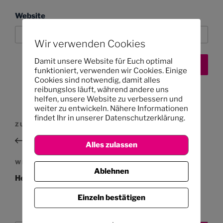
Website
Wir verwenden Cookies
Damit unsere Website für Euch optimal
funktioniert, verwenden wir Cookies. Einige
Cookies sind notwendig, damit alles
reibungslos läuft, während andere uns
helfen, unsere Website zu verbessern und
weiter zu entwickeln. Nähere Informationen
Beitragsnavigation
findet Ihr in unserer Datenschutzerklärung.
Vorheriger
ZURÜCK
Beitrag
Unser Mittagessen: 30.03. – 3.04.15
Alles zulassen
Nächster
WEITER
Ablehnen
Beitrag
Heute in der Vorschule
Einzeln bestätigen