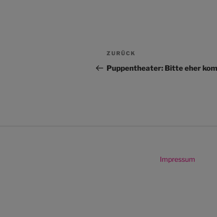
Beitragsnavigation
Vorheriger
ZURÜCK
Beitrag
Puppentheater: Bitte eher k
Impressum