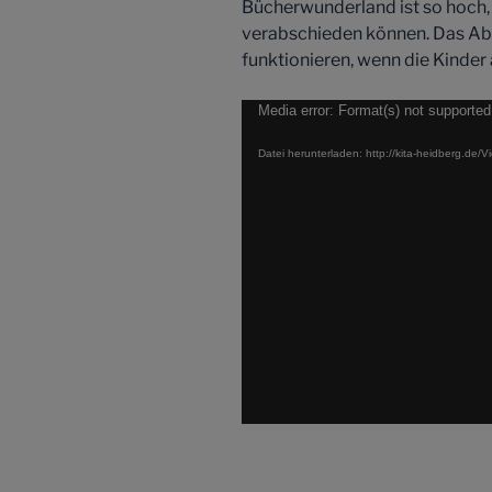
Bücherwunderland ist so hoch, 
verabschieden können. Das Abs
funktionieren, wenn die Kinder
Video-
Media error: Format(s) not supported
Player
Datei herunterladen: http://kita-heidberg.de