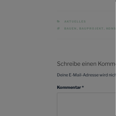
KATEGORIEN
AKTUELLES
SCHLAGWÖRTER
BAUEN
,
BAUPROJEKT
,
KONS
Schreibe einen Komm
Deine E-Mail-Adresse wird nicht
Kommentar
*