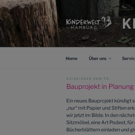
Zum
Inhalt
springen
K
Home
Über uns
Servi
VERÖFFENTLICHT
23/01/2015
VON
TS
AM
Bauprojekt in Planung
Ein neues Bauprojekt kündigt si
„nur“ mit Papier und Stiften er
wir jetzt im Bilde. In den näc
Sitzmöbel, eine Art Podest, fü
Bücherblättern einladen und glei