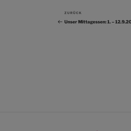
Beitragsnavigation
Vorheriger
ZURÜCK
Beitrag
Unser Mittagessen: 1. – 12.9.2