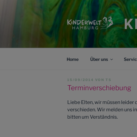
Zum
Inhalt
springen
K
Home
Über uns
Servi
VERÖFFENTLICHT
15/09/2014
VON
TS
AM
Terminverschiebung
Liebe Elten, wir müssen leider
verschieden. Wir melden uns i
bitten um Verständnis.