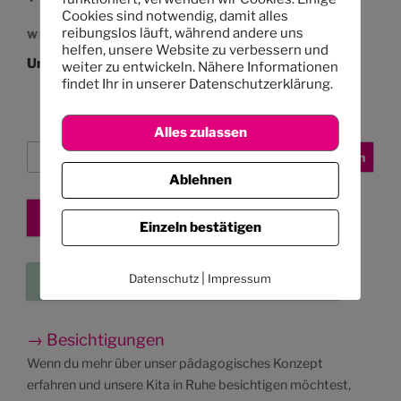
Cookies sind notwendig, damit alles
reibungslos läuft, während andere uns
Nächster
WEITER
helfen, unsere Website zu verbessern und
Beitrag
Unser Mittagessen: 19.5. – 6.6.14
weiter zu entwickeln. Nähere Informationen
findet Ihr in unserer Datenschutzerklärung.
Alles zulassen
Suchen
Suchen
Ablehnen
Kita-Platz sichern
Einzeln bestätigen
|
Datenschutz
Impressum
Eure Kleinanzeigen
→ Besichtigungen
Wenn du mehr über unser pädagogisches Konzept
erfahren und unsere Kita in Ruhe besichtigen möchtest,