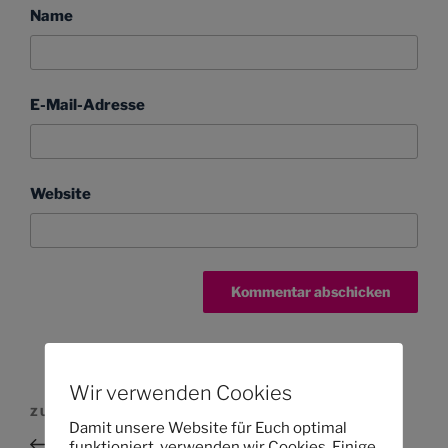
Name
E-Mail-Adresse
Website
Wir verwenden Cookies
Beitragsnavigation
Vorheriger
ZURÜCK
Damit unsere Website für Euch optimal
Beitrag
Aktuelles von der Ostsee
funktioniert, verwenden wir Cookies. Einige