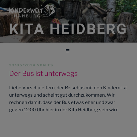
Zum
Inhalt
springen
KITA HEIDBERG
VERÖFFENTLICHT
23/05/2014
VON
TS
AM
Der Bus ist unterwegs
Liebe Vorschuleltern, der Reisebus mit den Kindern ist
unterwegs und scheint gut durchzukommen. Wir
rechnen damit, dass der Bus etwas eher und zwar
gegen 12:00 Uhr hier in der Kita Heidberg sein wird.