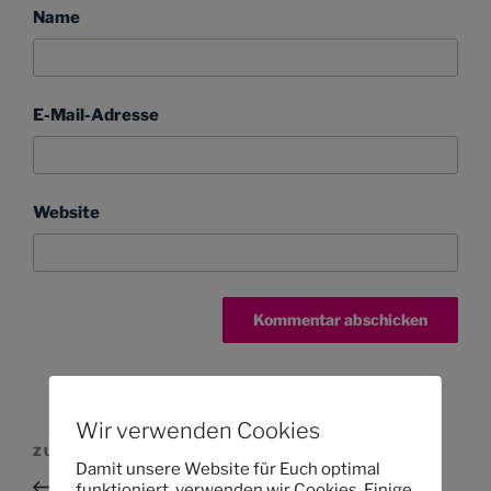
Name
E-Mail-Adresse
Website
Wir verwenden Cookies
Beitragsnavigation
Vorheriger
ZURÜCK
Damit unsere Website für Euch optimal
Beitrag
Nur die Harten waren im Garten
funktioniert, verwenden wir Cookies. Einige