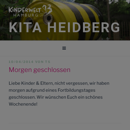
Zum
Inhalt
springen
KITA HEIDBERG
VERÖFFENTLICHT
10/04/2014
VON
TS
AM
Morgen geschlossen
Liebe Kinder & Eltern, nicht vergessen, wir haben
morgen aufgrund eines Fortbildungstages
geschlossen. Wir wünschen Euch ein schönes
Wochenende!