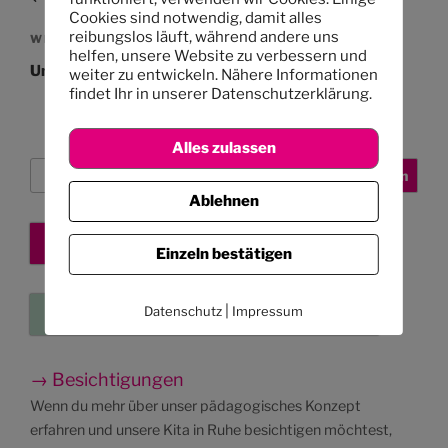
Cookies sind notwendig, damit alles
reibungslos läuft, während andere uns
Nächster
WEITER
helfen, unsere Website zu verbessern und
Beitrag
Unser Mittagessen: 14. – 17.4.2014
weiter zu entwickeln. Nähere Informationen
findet Ihr in unserer Datenschutzerklärung.
Alles zulassen
Suchen
Suchen
Ablehnen
Kita-Platz sichern
Einzeln bestätigen
|
Datenschutz
Impressum
Eure Kleinanzeigen
→ Besichtigungen
Wenn du mehr über unser pädagogisches Konzept
erfahren und unsere Kita in Ruhe besichtigen möchtest,