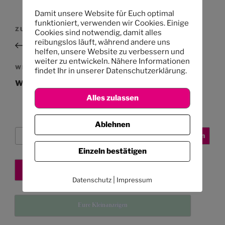
Damit unsere Website für Euch optimal
Beitragsnavigation
funktioniert, verwenden wir Cookies. Einige
Vorheriger
ZURÜCK
Cookies sind notwendig, damit alles
reibungslos läuft, während andere uns
Beitrag
Da hat jemand genau zugehört!
helfen, unsere Website zu verbessern und
weiter zu entwickeln. Nähere Informationen
Nächster
WEITER
findet Ihr in unserer Datenschutzerklärung.
Beitrag
Wandertag am 11.03.2014
Alles zulassen
Ablehnen
Suchen
Suchen
Einzeln bestätigen
Kita-Platz sichern
|
Datenschutz
Impressum
Eure Kleinanzeigen