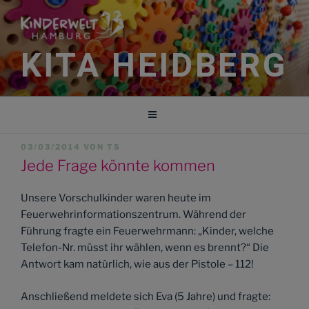
Zum
Inhalt
springen
KITA HEIDBERG
VERÖFFENTLICHT
03/03/2014
VON
TS
AM
Jede Frage könnte kommen
Unsere Vorschulkinder waren heute im
Feuerwehrinformationszentrum. Während der
Führung fragte ein Feuerwehrmann: „Kinder, welche
Telefon-Nr. müsst ihr wählen, wenn es brennt?“ Die
Antwort kam natürlich, wie aus der Pistole – 112!
Anschließend meldete sich Eva (5 Jahre) und fragte: