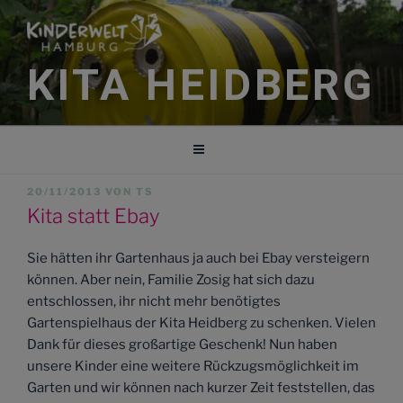
Zum
Inhalt
springen
KITA HEIDBERG
VERÖFFENTLICHT
20/11/2013
VON
TS
AM
Kita statt Ebay
Sie hätten ihr Gartenhaus ja auch bei Ebay versteigern
können. Aber nein, Familie Zosig hat sich dazu
entschlossen, ihr nicht mehr benötigtes
Gartenspielhaus der Kita Heidberg zu schenken. Vielen
Dank für dieses großartige Geschenk! Nun haben
unsere Kinder eine weitere Rückzugsmöglichkeit im
Garten und wir können nach kurzer Zeit feststellen, das