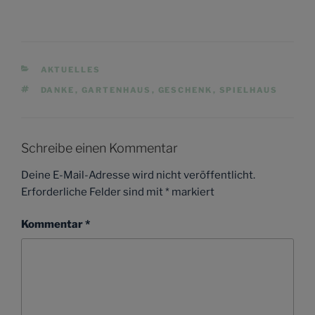
KATEGORIEN
AKTUELLES
SCHLAGWÖRTER
DANKE
,
GARTENHAUS
,
GESCHENK
,
SPIELHAUS
Schreibe einen Kommentar
Deine E-Mail-Adresse wird nicht veröffentlicht.
Erforderliche Felder sind mit
*
markiert
Kommentar
*