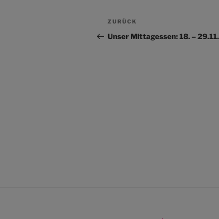
Beitragsnavigation
Vorheriger
ZURÜCK
Beitrag
Unser Mittagessen: 18. – 29.1