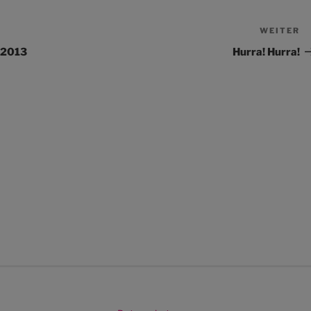
WEITER
N
Be
1.2013
Hurra! Hurra!