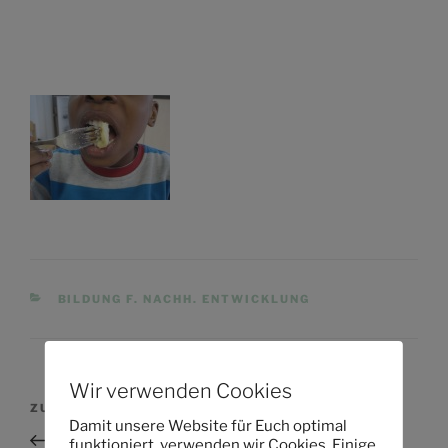
KATEGORIEN
BILDUNG F. NACHH. ENTWICKLUNG
Wir verwenden Cookies
Beitragsnavigation
Vorheriger
ZURÜCK
Damit unsere Website für Euch optimal
Beitrag
Was möchtet ihr später werden?
funktioniert, verwenden wir Cookies. Einige