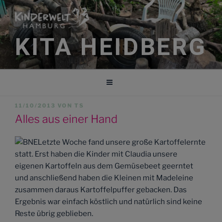
Zum
Inhalt
springen
KITA HEIDBERG
VERÖFFENTLICHT
11/10/2013
VON
TS
AM
Alles aus einer Hand
Letzte Woche fand unsere große Kartoffelernte
statt. Erst haben die Kinder mit Claudia unsere
eigenen Kartoffeln aus dem Gemüsebeet geerntet
und anschließend haben die Kleinen mit Madeleine
zusammen daraus Kartoffelpuffer gebacken. Das
Ergebnis war einfach köstlich und natürlich sind keine
Reste übrig geblieben.