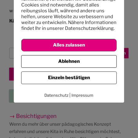
Cookies sind notwendig, damit alles
reibungslos läuft, während andere uns
Nächster
WEITER
helfen, unsere Website zu verbessern und
Beitrag
Kürbissuppe kochen
weiter zu entwickeln. Nähere Informationen
findet Ihr in unserer Datenschutzerklärung.
Alles zulassen
Suchen
Suchen
Ablehnen
Kita-Platz sichern
Einzeln bestätigen
|
Datenschutz
Impressum
Eure Kleinanzeigen
→ Besichtigungen
Wenn du mehr über unser pädagogisches Konzept
erfahren und unsere Kita in Ruhe besichtigen möchtest,