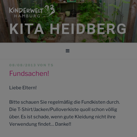
Zum
Inhalt
springen
KITA HEIDBERG
VERÖFFENTLICHT
08/08/2013
VON
TS
AM
Fundsachen!
Liebe Eltern!
Bitte schauen Sie regelmäßig die Fundkisten durch.
Die T-Shirt/Jacken/Pulloverkiste quoll schon völlig
über. Es ist schade, wenn gute Kleidung nicht ihre
Verwendung findet… Danke!!