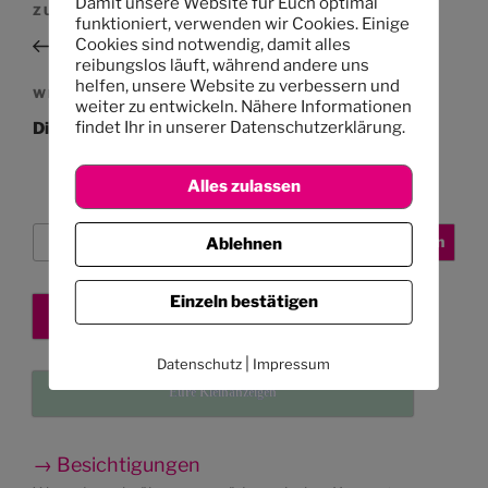
Damit unsere Website für Euch optimal
Vorheriger
ZURÜCK
funktioniert, verwenden wir Cookies. Einige
Beitrag
Cookies sind notwendig, damit alles
Kita Heidberg nicht erreichbar
reibungslos läuft, während andere uns
helfen, unsere Website zu verbessern und
Nächster
WEITER
weiter zu entwickeln. Nähere Informationen
Beitrag
findet Ihr in unserer Datenschutzerklärung.
Die Radieschen sind reif
Alles zulassen
Suchen
Suchen
Ablehnen
Einzeln bestätigen
Kita-Platz sichern
|
Datenschutz
Impressum
Eure Kleinanzeigen
→ Besichtigungen