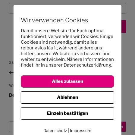
Wir verwenden Cookies
Damit unsere Website für Euch optimal
funktioniert, verwenden wir Cookies. Einige
Cookies sind notwendig, damit alles
reibungslos läuft, während andere uns
helfen, unsere Website zu verbessern und
Beitragsnavigation
weiter zu entwickeln. Nähere Informationen
Vorheriger
ZURÜCK
findet Ihr in unserer Datenschutzerklärung.
Beitrag
Unser Mittagessen: 12. – 16.8.2013
Alles zulassen
Nächster
WEITER
Beitrag
Der Kalender funktioniert
Ablehnen
Einzeln bestätigen
Suchen
Suchen
|
Datenschutz
Impressum