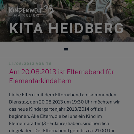
Zum
Inhalt
springen
KITA HEIDBERG
VERÖFFENTLICHT
14/08/2013
VON
TS
AM
Am 20.08.2013 ist Elternabend für
Elementarkindeltern
Liebe Eltern, mit dem Elternabend am kommenden
Dienstag, den 20.08.2013 um 19:30 Uhr möchten wir
das neue Kindergartenjahr 2013/2014 offiziell
beginnen. Alle Eltern, die bei uns ein Kind im
Elementaralter (3 – 6 Jahre) haben, sind herzlich
eingeladen. Der Elternabend geht bis ca. 21:00 Uhr.