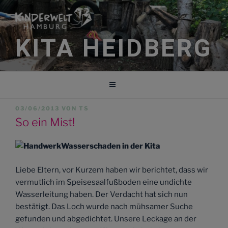
Zum
Inhalt
springen
KITA HEIDBERG
VERÖFFENTLICHT
03/06/2013
VON
TS
AM
So ein Mist!
Wasserschaden in der Kita
Liebe Eltern, vor Kurzem haben wir berichtet, dass wir
vermutlich im Speisesaalfußboden eine undichte
Wasserleitung haben. Der Verdacht hat sich nun
bestätigt. Das Loch wurde nach mühsamer Suche
gefunden und abgedichtet. Unsere Leckage an der