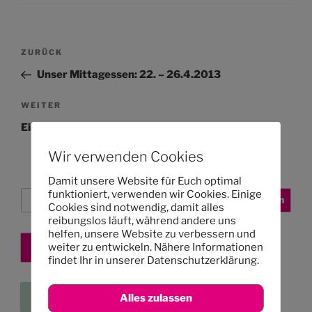
Beitragsnavigation
Vorheriger
ZURÜCK
Beitrag
Unser Mittagessen: 22. – 26.4.2013
Nächster
WEITER
Beitrag
Ein riesiges Dankeschön an die Organisatoren!
Wir verwenden Cookies
Damit unsere Website für Euch optimal
funktioniert, verwenden wir Cookies. Einige
Suchen
Suchen
Cookies sind notwendig, damit alles
reibungslos läuft, während andere uns
helfen, unsere Website zu verbessern und
weiter zu entwickeln. Nähere Informationen
Kita-Platz sichern
findet Ihr in unserer Datenschutzerklärung.
Eure Kleinanzeigen
Alles zulassen