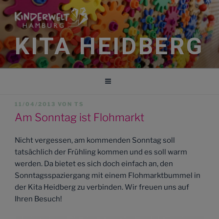
Zum
Inhalt
springen
KITA HEIDBERG
VERÖFFENTLICHT
11/04/2013
VON
TS
AM
Am Sonntag ist Flohmarkt
Nicht vergessen, am kommenden Sonntag soll
tatsächlich der Frühling kommen und es soll warm
werden. Da bietet es sich doch einfach an, den
Sonntagsspaziergang mit einem Flohmarktbummel in
der Kita Heidberg zu verbinden. Wir freuen uns auf
Ihren Besuch!