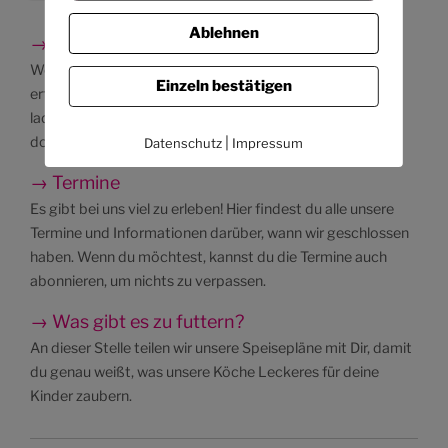
Ablehnen
→ Besichtigungen
Wenn du mehr über unser pädagogisches Konzept
Einzeln bestätigen
erfahren und unsere Kita in Ruhe besichtigen möchtest,
laden wir dich herzlich zu einer Kita-Führung ein. Schau
doch bitte, ob ein passender Termin für dich dabei ist.
|
Datenschutz
Impressum
→ Termine
Es gibt bei uns viel zu erleben! Hier findest du alle unsere
Termine und Informationen darüber, wann wir geschlossen
haben. Wenn du möchtest, kannst du die Termine auch
abonnieren, um nichts zu verpassen.
→ Was gibt es zu futtern?
An dieser Stelle teilen wir unsere Speisepläne mit Dir, damit
du genau weißt, was unsere Köche Leckeres für deine
Kinder zaubern.