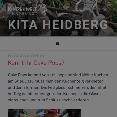
Zum
Inhalt
springen
KITA HEIDBERG
VERÖFFENTLICHT
11/03/2013
VON
TS
AM
Kennt Ihr Cake Pops?
Cake Pops kommt von Lollipop und sind kleine Kuchen
am Stiel. Dazu muss man den Kuchenteig verkneten
und dann formen. Die Fettglasur schmelzen, den Stiel
im Teig damit befestigen, den Kuchen in die Glasur
eintauchen und zum Schluss noch verzieren.