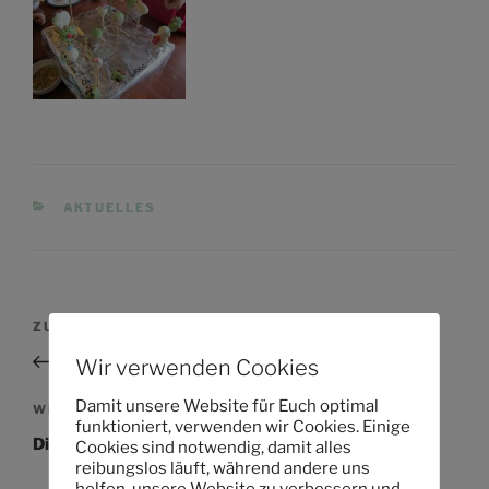
KATEGORIEN
AKTUELLES
Beitragsnavigation
Vorheriger
ZURÜCK
Beitrag
Schnee in der Kita
Wir verwenden Cookies
Damit unsere Website für Euch optimal
Nächster
WEITER
funktioniert, verwenden wir Cookies. Einige
Beitrag
Die Baumeister haben wieder zugeschlagen
Cookies sind notwendig, damit alles
reibungslos läuft, während andere uns
helfen, unsere Website zu verbessern und