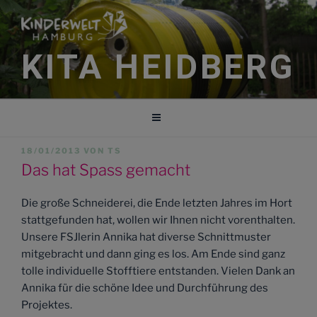
Zum
Inhalt
springen
KITA HEIDBERG
VERÖFFENTLICHT
18/01/2013
VON
TS
AM
Das hat Spass gemacht
Die große Schneiderei, die Ende letzten Jahres im Hort
stattgefunden hat, wollen wir Ihnen nicht vorenthalten.
Unsere FSJlerin Annika hat diverse Schnittmuster
mitgebracht und dann ging es los. Am Ende sind ganz
tolle individuelle Stofftiere entstanden. Vielen Dank an
Annika für die schöne Idee und Durchführung des
Projektes.