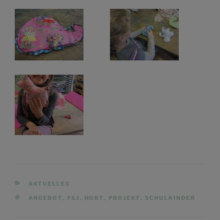
KATEGORIEN
AKTUELLES
SCHLAGWÖRTER
ANGEBOT
,
FSJ
,
HORT
,
PROJEKT
,
SCHULKINDER