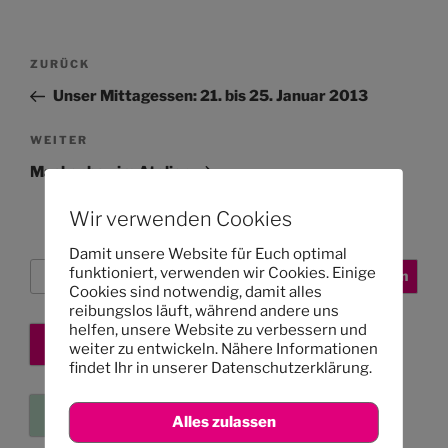
Beitragsnavigation
Vorheriger
ZURÜCK
Beitrag
Unser Mittagessen: 21. bis 25. Januar 2013
Nächster
WEITER
Beitrag
Maskenbau im Atelier
Wir verwenden Cookies
Damit unsere Website für Euch optimal
Suchen
funktioniert, verwenden wir Cookies. Einige
Suchen
Cookies sind notwendig, damit alles
reibungslos läuft, während andere uns
helfen, unsere Website zu verbessern und
Kita-Platz sichern
weiter zu entwickeln. Nähere Informationen
findet Ihr in unserer Datenschutzerklärung.
Eure Kleinanzeigen
Alles zulassen