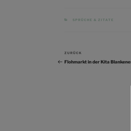
KATEGORIEN
SPRÜCHE & ZITATE
Beitragsnavigation
Vorheriger
ZURÜCK
Beitrag
Flohmarkt in der Kita Blankene