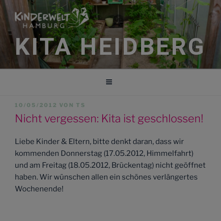
Zum
Inhalt
springen
KITA HEIDBERG
VERÖFFENTLICHT
10/05/2012
VON
TS
AM
Nicht vergessen: Kita ist geschlossen!
Liebe Kinder & Eltern, bitte denkt daran, dass wir
kommenden Donnerstag (17.05.2012, Himmelfahrt)
und am Freitag (18.05.2012, Brückentag) nicht geöffnet
haben. Wir wünschen allen ein schönes verlängertes
Wochenende!