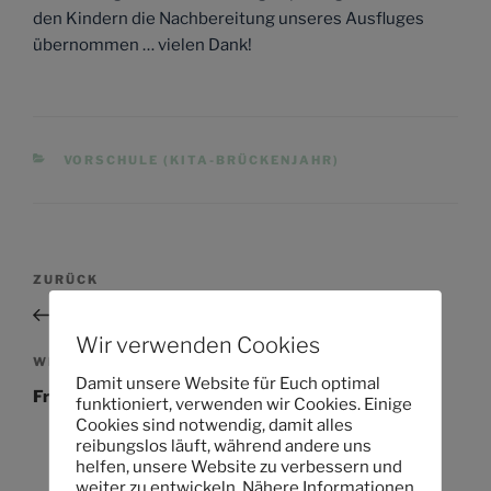
den Kindern die Nachbereitung unseres Ausfluges
übernommen … vielen Dank!
KATEGORIEN
VORSCHULE (KITA-BRÜCKENJAHR)
Beitragsnavigation
Vorheriger
ZURÜCK
Beitrag
Erste Hilfe Kurs für Kinder
Wir verwenden Cookies
Nächster
WEITER
Damit unsere Website für Euch optimal
Beitrag
Frohe Ostern!
funktioniert, verwenden wir Cookies. Einige
Cookies sind notwendig, damit alles
reibungslos läuft, während andere uns
helfen, unsere Website zu verbessern und
weiter zu entwickeln. Nähere Informationen