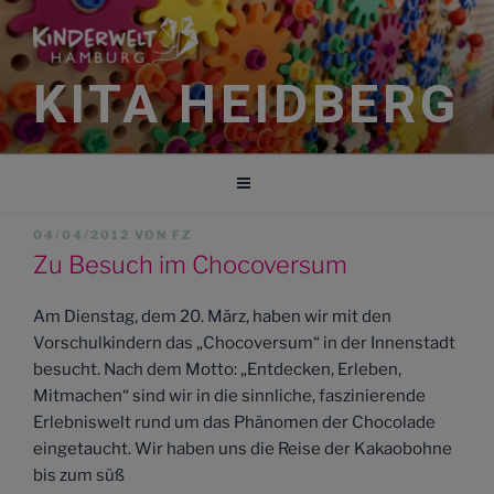
Zum
Inhalt
springen
KITA HEIDBERG
VERÖFFENTLICHT
04/04/2012
VON
FZ
AM
Zu Besuch im Chocoversum
Am Dienstag, dem 20. März, haben wir mit den
Vorschulkindern das „Chocoversum“ in der Innenstadt
besucht. Nach dem Motto: „Entdecken, Erleben,
Mitmachen“ sind wir in die sinnliche, faszinierende
Erlebniswelt rund um das Phänomen der Chocolade
eingetaucht. Wir haben uns die Reise der Kakaobohne
bis zum süß