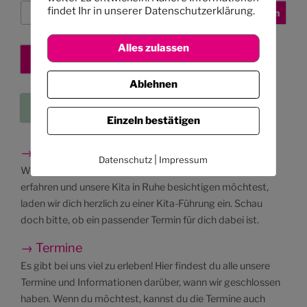
Suchen
findet Ihr in unserer Datenschutzerklärung.
Suchen
Alles zulassen
Kita-Platz sichern
Ablehnen
Eure Kleinanzeigen
Einzeln bestätigen
→ Besichtigungen
|
Datenschutz
Impressum
Wenn du mehr über unser pädagogisches Konzept
erfahren und unsere Kita in Ruhe besichtigen möchtest,
laden wir dich herzlich zu einer Kita-Führung ein. Schau
doch bitte, ob ein passender Termin für dich dabei ist.
→ Termine
Es gibt bei uns viel zu erleben! Hier findest du alle unsere
Termine und Informationen darüber, wann wir geschlossen
haben. Wenn du möchtest, kannst du die Termine auch