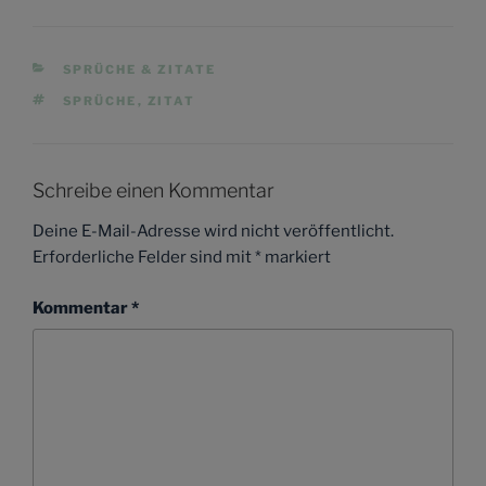
KATEGORIEN
SPRÜCHE & ZITATE
SCHLAGWÖRTER
SPRÜCHE
,
ZITAT
Schreibe einen Kommentar
Deine E-Mail-Adresse wird nicht veröffentlicht.
Erforderliche Felder sind mit
*
markiert
Kommentar
*