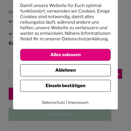
Damit unsere Website für Euch optimal
Beitragsnavigation
funktioniert, verwenden wir Cookies. Einige
Vorheriger
ZURÜCK
Cookies sind notwendig, damit alles
Beitrag
Für politisch Interessierte
reibungslos läuft, während andere uns
helfen, unsere Website zu verbessern und
weiter zu entwickeln. Nähere Informationen
Nächster
WEITER
findet Ihr in unserer Datenschutzerklärung.
Beitrag
Ergotherapie ab Oktober 2011
Alles zulassen
Ablehnen
Suchen
Suchen
Einzeln bestätigen
Kita-Platz sichern
|
Datenschutz
Impressum
Eure Kleinanzeigen