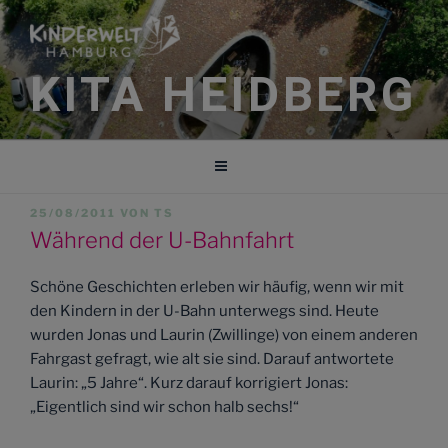
Zum
Inhalt
springen
KITA HEIDBERG
VERÖFFENTLICHT
25/08/2011
VON
TS
AM
Während der U-Bahnfahrt
Schöne Geschichten erleben wir häufig, wenn wir mit
den Kindern in der U-Bahn unterwegs sind. Heute
wurden Jonas und Laurin (Zwillinge) von einem anderen
Fahrgast gefragt, wie alt sie sind. Darauf antwortete
Laurin: „5 Jahre“. Kurz darauf korrigiert Jonas:
„Eigentlich sind wir schon halb sechs!“