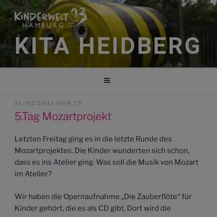
Zum
Inhalt
springen
KITA HEIDBERG
VERÖFFENTLICHT
21/02/2011
VON
TS
AM
5.Tag Mozartprojekt
Letzten Freitag ging es in die letzte Runde des
Mozartprojektes. Die Kinder wunderten sich schon,
dass es ins Atelier ging. Was soll die Musik von Mozart
im Atelier?
Wir haben die Opernaufnahme „Die Zauberflöte“ für
Kinder gehört, die es als CD gibt. Dort wird die