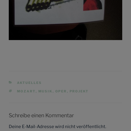
KATEGORIEN
AKTUELLES
SCHLAGWÖRTER
MOZART
,
MUSIK
,
OPER
,
PROJEKT
Schreibe einen Kommentar
Deine E-Mail-Adresse wird nicht veröffentlicht.