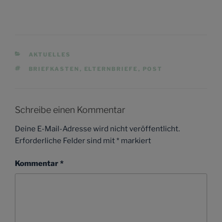
KATEGORIEN
AKTUELLES
SCHLAGWÖRTER
BRIEFKASTEN
,
ELTERNBRIEFE
,
POST
Schreibe einen Kommentar
Deine E-Mail-Adresse wird nicht veröffentlicht.
Erforderliche Felder sind mit
*
markiert
Kommentar
*