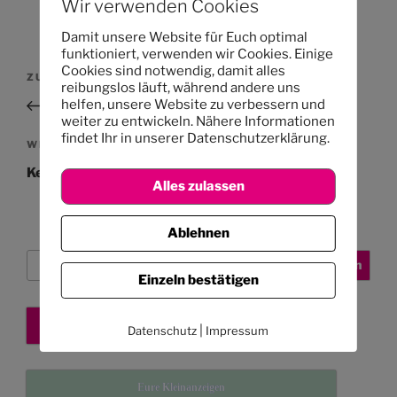
Wir verwenden Cookies
Damit unsere Website für Euch optimal
funktioniert, verwenden wir Cookies. Einige
Beitragsnavigation
Cookies sind notwendig, damit alles
Vorheriger
ZURÜCK
reibungslos läuft, während andere uns
Beitrag
helfen, unsere Website zu verbessern und
Achtung, Diamantensucher aufgepasst!
weiter zu entwickeln. Nähere Informationen
findet Ihr in unserer Datenschutzerklärung.
Nächster
WEITER
Beitrag
Kennen alle Kinder noch die Jesusgeschichte?
Alles zulassen
Ablehnen
Suchen
Suchen
Einzeln bestätigen
Kita-Platz sichern
|
Datenschutz
Impressum
Eure Kleinanzeigen