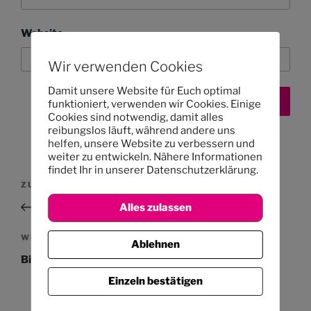
Website
Wir verwenden Cookies
Damit unsere Website für Euch optimal
funktioniert, verwenden wir Cookies. Einige
Cookies sind notwendig, damit alles
reibungslos läuft, während andere uns
helfen, unsere Website zu verbessern und
weiter zu entwickeln. Nähere Informationen
findet Ihr in unserer Datenschutzerklärung.
Beitragsnavigation
Vorheriger
ZURÜCK
Beitrag
Übersicht Vorschularbeit 2010/2011 1. Halbjahr
Alles zulassen
Nächster
WEITER
Ablehnen
Beitrag
Bitte am 8.10.2010 alle Sachen mitnehmen
Einzeln bestätigen