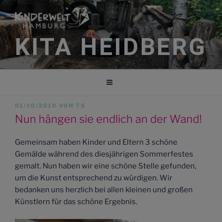
Zum
Inhalt
springen
KITA HEIDBERG
VERÖFFENTLICHT
01/10/2010
VON
TS
AM
Nun hängen sie endlich an der Wand!
Gemeinsam haben Kinder und Eltern 3 schöne
Gemälde während des diesjährigen Sommerfestes
gemalt. Nun haben wir eine schöne Stelle gefunden,
um die Kunst entsprechend zu würdigen. Wir
bedanken uns herzlich bei allen kleinen und großen
Künstlern für das schöne Ergebnis.