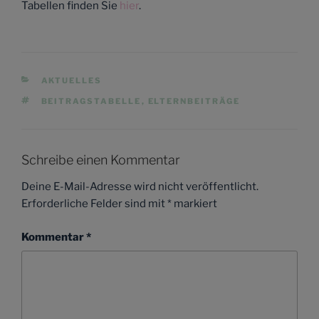
Tabellen finden Sie
hier
.
KATEGORIEN
AKTUELLES
SCHLAGWÖRTER
BEITRAGSTABELLE
,
ELTERNBEITRÄGE
Schreibe einen Kommentar
Deine E-Mail-Adresse wird nicht veröffentlicht.
Erforderliche Felder sind mit
*
markiert
Kommentar
*