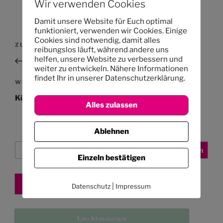
Wir verwenden Cookies
Damit unsere Website für Euch optimal
funktioniert, verwenden wir Cookies. Einige
Beitragsnavigation
Cookies sind notwendig, damit alles
Vorheriger
ZURÜCK
reibungslos läuft, während andere uns
Beitrag
helfen, unsere Website zu verbessern und
Einladung zum WM-Fest
weiter zu entwickeln. Nähere Informationen
findet Ihr in unserer Datenschutzerklärung.
Nächster
WEITER
Beitrag
Kündigungen im Jahr 2010
Alles zulassen
Ablehnen
Suchen
Suchen
Einzeln bestätigen
Kita-Platz sichern
|
Datenschutz
Impressum
Eure Kleinanzeigen