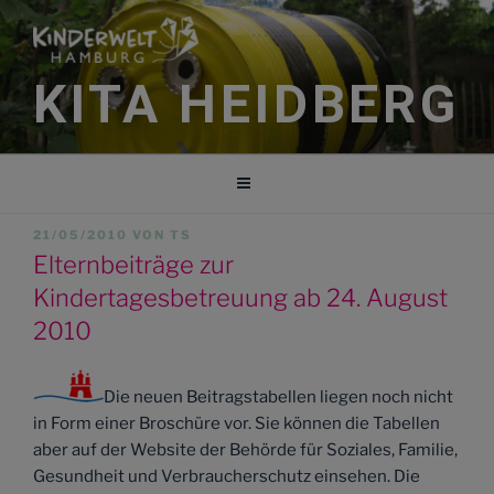
Zum
Inhalt
springen
KITA HEIDBERG
VERÖFFENTLICHT
21/05/2010
VON
TS
AM
Elternbeiträge zur
Kindertagesbetreuung ab 24. August
2010
Die neuen Beitragstabellen liegen noch nicht
in Form einer Broschüre vor. Sie können die Tabellen
aber auf der Website der Behörde für Soziales, Familie,
Gesundheit und Verbraucherschutz einsehen. Die