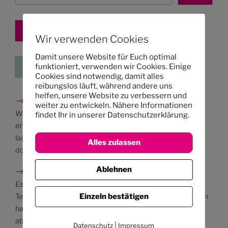
Kita-Platz sichern
Wir verwenden Cookies
Damit unsere Website für Euch optimal
funktioniert, verwenden wir Cookies. Einige
Eure Kleinanzeigen
Cookies sind notwendig, damit alles
reibungslos läuft, während andere uns
helfen, unsere Website zu verbessern und
→ Besichtigungen
weiter zu entwickeln. Nähere Informationen
Wenn du mehr über unser pädagogisches Konzept
findet Ihr in unserer Datenschutzerklärung.
erfahren und unsere Kita in Ruhe besichtigen möchtest,
laden wir dich herzlich zu einer Kita-Führung ein. Schau
Alles zulassen
doch bitte, ob ein passender Termin für dich dabei ist.
Ablehnen
→ Termine
Es gibt bei uns viel zu erleben! Hier findest du alle unsere
Termine und Informationen darüber, wann wir geschlossen
Einzeln bestätigen
haben. Wenn du möchtest, kannst du die Termine auch
abonnieren, um nichts zu verpassen.
|
Datenschutz
Impressum