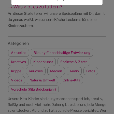
→ Was gibt es zu futtern?
An dieser Stelle teilen wir unsere Speisepläne mit Dir, damit
du genau weißt, was unsere Köche Leckeres für deine
Kinder zaubern.
Kategorien
Aktuelles
Bildung für nachhaltige Entwicklung
Kreatives
Kinderkunst
Sprüche & Zitate
Krippe
Kurioses
Medien
Audio
Fotos
Videos
Natur & Umwelt
Online-Kita
Vorschule (Kita Brückenjahr)
Unsere Kita-Kinder sind ausgesprochen sportlich, kreativ,
fleißig und noch viel mehr. Daher gibt es bei uns jede Menge
zu entdecken. Ab und zu hat auch die Presse berichtet. Wer