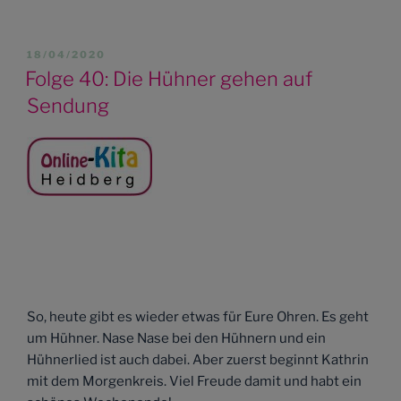
VERÖFFENTLICHT
18/04/2020
AM
Folge 40: Die Hühner gehen auf
Sendung
So, heute gibt es wieder etwas für Eure Ohren. Es geht
um Hühner. Nase Nase bei den Hühnern und ein
Hühnerlied ist auch dabei. Aber zuerst beginnt Kathrin
mit dem Morgenkreis. Viel Freude damit und habt ein