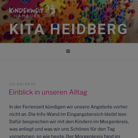
Zum
Inhalt
springen
KITA HEIDBERG
SCHLAGWORT:
MORGENKREIS
VERÖFFENTLICHT
25/06/2021
AM
Einblick in unseren Alltag
In der Ferienzeit kündigen wir unsere Angebote vorher
nicht an. Die Info-Wand im Eingangsbereich bleibt leer.
Dafür besprechen wir mit den Kindern im Morgenkreis,
was anliegt und was wir uns Schönes für den Tag
vornehmen, so wie heute. Der Morgenkreis fand im