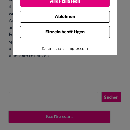
Alles zulassen
draußen sein. Bitte haben Sie deswegen Verständnis,
wenn wir in der Ferienzeit unsere Aktivitäten und
Ablehnen
Angebote nicht an der Tafel im Eingangsbereich
ankündigen werden. Der Morgenkreis findet in den
Einzeln bestätigen
Ferien statt und wir werden hier mit den Kindern
spontan besprechen, was wir unternehmen werden
|
und wie der Tag verlaufen wird. Wir wünschen allen
Datenschutz
Impressum
eine tolle Ferienzeit!
Suchen
Suchen
Kita-Platz sichern