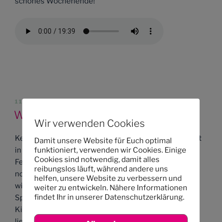
schönes Wochenende!
VERÖFFENTLICHT
11/06/2012
AM
Wir machen so eine Art Pause
Wir verwenden Cookies
Keine Sorge, natürlich schließen wir unsere Kita nicht
Damit unsere Website für Euch optimal
funktioniert, verwenden wir Cookies. Einige
in den Sommerferien. Wir haben uns aber für die
Cookies sind notwendig, damit alles
Ferienzeit vorgenommen, eine Pause von dem
reibungslos läuft, während andere uns
normalen Kita-Alltag zu machen. Das bedeutet, dass
helfen, unsere Website zu verbessern und
wir uns während der Sommerferien viel Zeit für
weiter zu entwickeln. Nähere Informationen
findet Ihr in unserer Datenschutzerklärung.
Spontanes lassen möchten und Arbeiten mit den
Kindern beenden wollen, die in den letzten Monaten
liegengeblieben sind. Außerdem werden wir viel