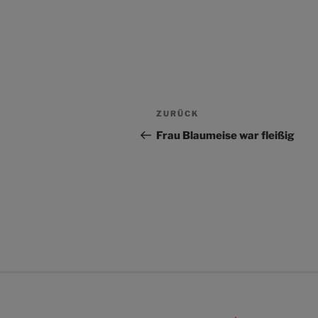
Beitragsnavigation
Vorheriger
ZURÜCK
Beitrag
Frau Blaumeise war fleißig