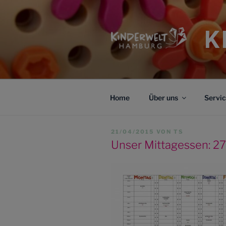
Zum
Inhalt
springen
K
Home
Über uns
Servi
VERÖFFENTLICHT
21/04/2015
VON
TS
AM
Unser Mittagessen: 27