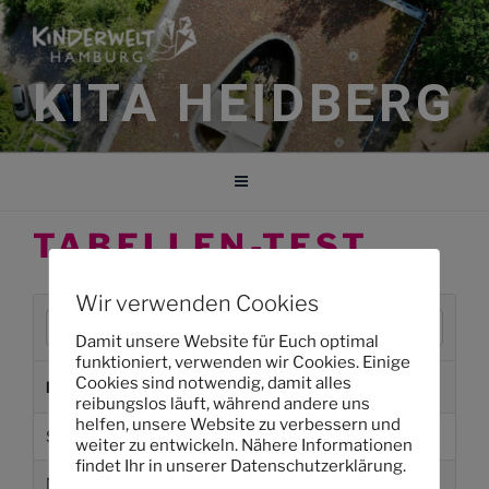
Zum
Inhalt
springen
KITA HEIDBERG
TABELLEN-TEST
Wir verwenden Cookies
S
e
Damit unsere Website für Euch optimal
a
funktioniert, verwenden wir Cookies. Einige
Cookies sind notwendig, damit alles
r
Monat
Wofür?
Betrag
reibungslos läuft, während andere uns
c
helfen, unsere Website zu verbessern und
h
September 2025
Spielpolster
15,00
weiter zu entwickeln. Nähere Informationen
findet Ihr in unserer Datenschutzerklärung.
November 2025
Theater
18,00